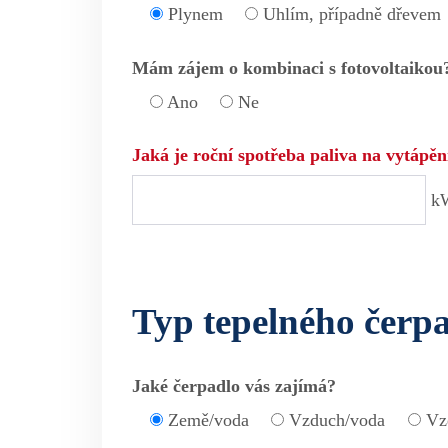
Plynem
Uhlím, případně dřevem
Mám zájem o kombinaci s fotovoltaikou
Ano
Ne
Jaká je roční spotřeba paliva na vytápě
k
Typ tepelného čerp
Jaké čerpadlo vás zajímá?
Země/voda
Vzduch/voda
Vz