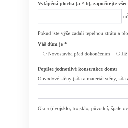
Vytápěná plocha (a × b), započítejte vše
m
Pokud jste výše zadali tepelnou ztrátu a pl
Váš dům je *
Novostavba před dokončením
Již
Popište jednotlivé konstrukce domu
Obvodové stěny (síla a materiál stěny, síla 
Okna (dvojsklo, trojsklo, původní, špaletová