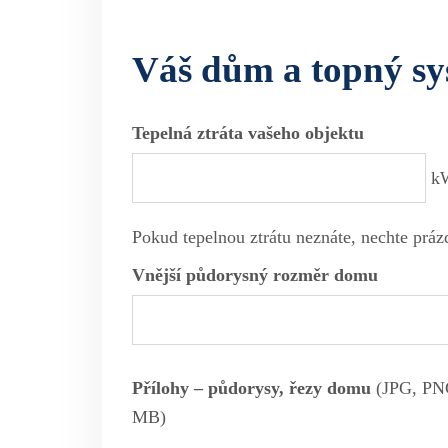
Váš dům a topný sy
Tepelná ztráta vašeho objektu
k
Pokud tepelnou ztrátu neznáte, nechte práz
Vnější půdorysný rozměr domu
Přílohy – půdorysy, řezy domu
(JPG, PNG
MB)