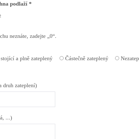
chna podlaží *
2
ochu neznáte, zadejte „0“.
 stojící a plně zateplený
Částečně zateplený
Nezatep
a druh zateplení)
, ...)