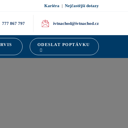
Kariéra
|
Nejčastější dotazy
777 867 797
ivtnachod@ivtnachod.cz
ERVIS
ODESLAT POPTÁVKU