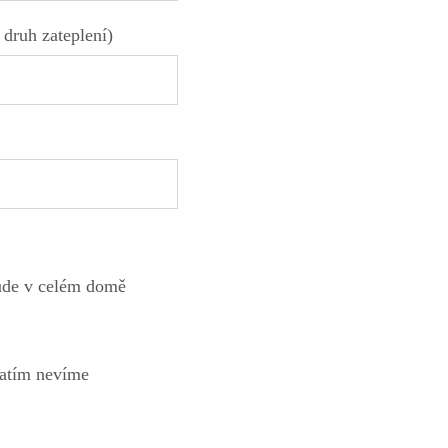
 druh zateplení)
de v celém domě
atím nevíme