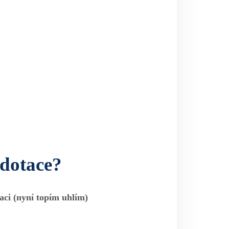
 dotace?
ci (nyní topím uhlím)