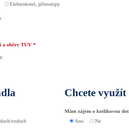
Elektrokotel, přímotopy
?
ní a ohřev TUV *
W
adla
Chcete využít
Mám zájem o kotlíkovou dota
duch/vzduch
Ano
Ne