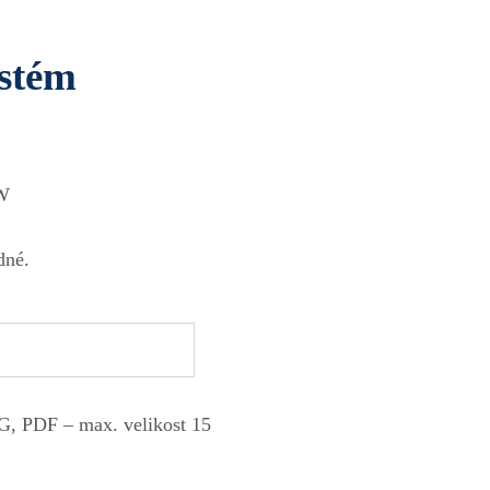
stém
W
dné.
, PDF – max. velikost 15