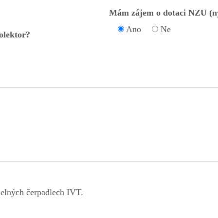
Mám zájem o dotaci NZU (ny
Ano
Ne
olektor?
pelných čerpadlech IVT.