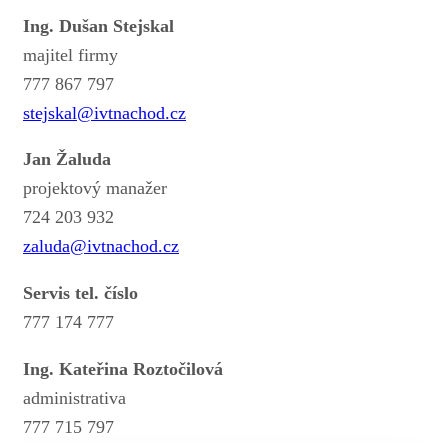
Ing. Dušan Stejskal
majitel firmy
777 867 797
stejskal@ivtnachod.cz
Jan Žaluda
projektový manažer
724 203 932
zaluda@ivtnachod.cz
Servis tel. číslo
777 174 777
Ing. Kateřina Roztočilová
administrativa
777 715 797