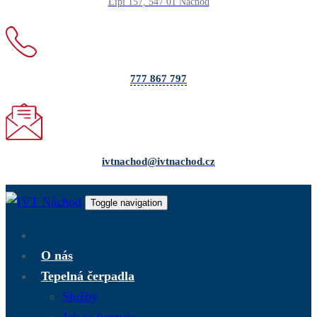
Lipí 157, 547 01 Náchod
777 867 797
ivtnachod@ivtnachod.cz
Toggle navigation
O nás
Tepelná čerpadla
Služby
Jak to funguje