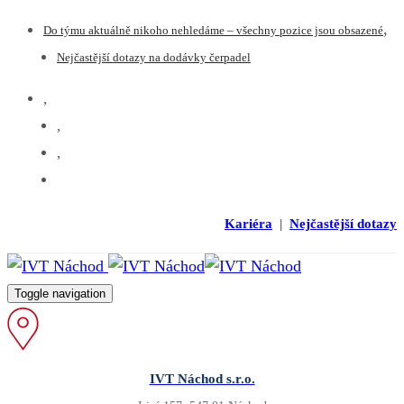
Skip
Skip
Do týmu aktuálně nikoho nehledáme – všechny pozice jsou obsazené
links
to
Nejčastější dotazy na dodávky čerpadel
primary
navigation
Skip
to
content
Kariéra
|
Nejčastější dotazy
Toggle navigation
IVT Náchod s.r.o.