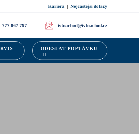
Kariéra
|
Nejčastější dotazy
777 867 797
ivtnachod@ivtnachod.cz
ERVIS
ODESLAT POPTÁVKU