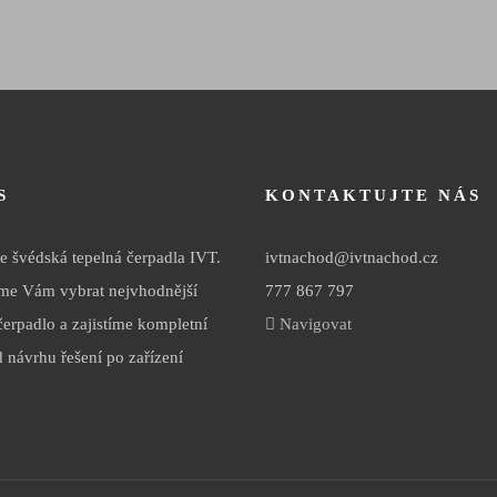
S
KONTAKTUJTE NÁS
 švédská tepelná čerpadla IVT.
ivtnachod@ivtnachod.cz
e Vám vybrat nejvhodnější
777 867 797
čerpadlo a zajistíme kompletní
Navigovat
d návrhu řešení po zařízení