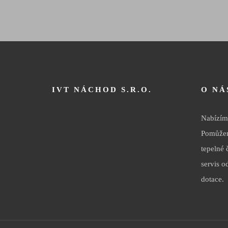
IVT NÁCHOD S.R.O.
O NÁ
Nabízíme
Pomůžem
tepelné 
servis o
dotace.