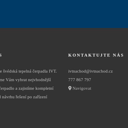
S
KONTAKTUJTE NÁS
 švédská tepelná čerpadla IVT.
ivtnachod@ivtnachod.cz
e Vám vybrat nejvhodnější
777 867 797
čerpadlo a zajistíme kompletní
Navigovat
d návrhu řešení po zařízení