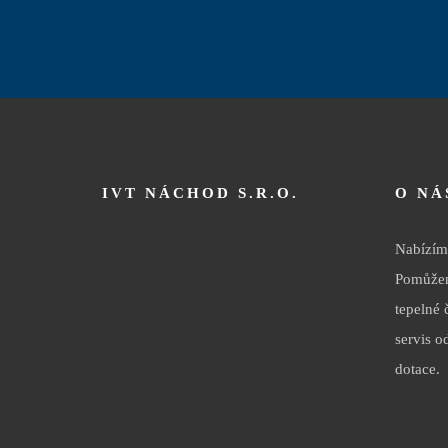
IVT NÁCHOD S.R.O.
O NÁ
Nabízíme
Pomůžem
tepelné 
servis o
dotace.