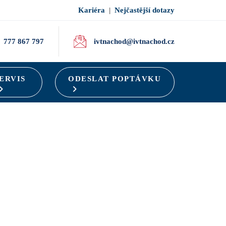
Kariéra
|
Nejčastější dotazy
777 867 797
ivtnachod@ivtnachod.cz
ERVIS
ODESLAT POPTÁVKU