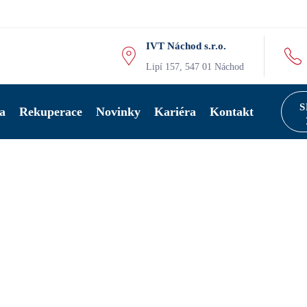
IVT Náchod s.r.o.
Lipí 157, 547 01 Náchod
S
a
Rekuperace
Novinky
Kariéra
Kontakt